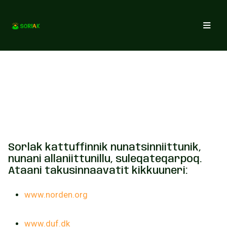
Suleqatigisat
Sorlak kattuffinnik nunatsinniittunik,
nunani allaniittunillu, suleqateqarpoq.
Ataani takusinnaavatit kikkuuneri:
www.norden.org
www.duf.dk