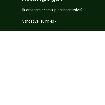
Ikiorneqarnissarnik pisariaqartitsivit?
Vandsøvej 10 nr. 407
3900 Nuuk, Grønland
Tlf: (+299) 32 48 35
Mail:
sorlak@sorlak.gl
Ammasarfiit
Ullut tamaasa:
Sapaatip akunnerini suliffiup nalaani Nal. 1200 -